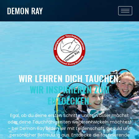
DEMON RAY
WIR LEHREN DICH TAUCHEN.
WIR INSPIRIEREN ZUM
ENTDECKEN.
Egal, ob du deine ersten Schritte unter Wasser machst
oder deine Tauchfähigkeiten weiterentwickeln möchtest
– bei Demon Ray bilden wir mit Leidenschaft, Geduld und
persönlicher Betreuung aus. Entdecke die faszinierende